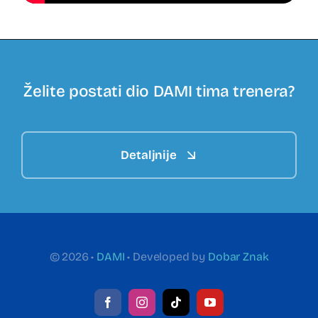
Želite postati dio DAMI tima trenera?
Detaljnije
© 2026 •
DAMI
• Developed by
Dobar Znak