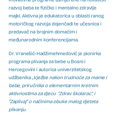
razvoj beba te fizičko i mentalno zdravlje
majki. Aktivna je edukatorica u oblasti ranog
motoričkog razvoja dojenčadi te učesnica i
predavač na brojnim domaćim i
međunarodnim konferencijama.
Dr. Vranešić-Hadžimehmedović je pionirka
programa plivanja za bebe u Bosni i
Hercegovini i autorica univerzitetskog
udžbenika
„Vježbe nakon trudnoće za mame i
bebe, priručnika o elementarnim kretnim
aktivnostima za djecu “Zdrav školarac”, i
“Zaplivaj” o načinima obuke malog djeteta
plivanju.