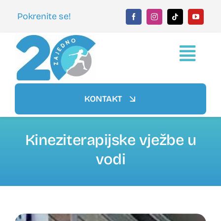
Skip
Pokrenite se!
to
content
Togg
Navi
HOME
KONTAKT
MOVE LAB
Kineziterapijske vježbe u
vodi
FITNESS
WELLNESS
AQUA