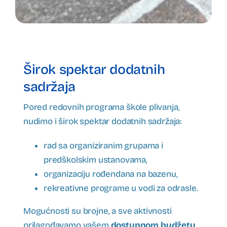
Širok spektar dodatnih
sadržaja
Pored redovnih programa škole plivanja,
nudimo i širok spektar dodatnih sadržaja:
rad sa organiziranim grupama i
predškolskim ustanovama,
organizaciju rođendana na bazenu,
rekreativne programe u vodi za odrasle.
Mogućnosti su brojne, a sve aktivnosti
prilagođavamo vašem
dostupnom budžetu
.