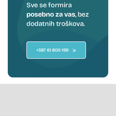
Sve se formira
posebno za vas
, bez
dodatnih troškova.
+387 61 800 199